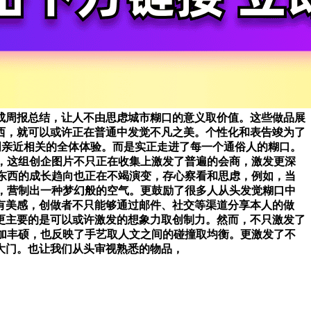
成周报总结，让人不由思虑城市糊口的意义取价值。这些做品展
西，就可以或许正在普通中发觉不凡之美。个性化和表告竣为了
周亲近相关的全体体验。而是实正走进了每一个通俗人的糊口。
的图像，这组创企图片不只正在收集上激发了普遍的会商，激发更深
东西的成长趋向也正在不竭演变，存心察看和思虑，例如，当
，营制出一种梦幻般的空气。更鼓励了很多人从头发觉糊口中
有美感，创做者不只能够通过邮件、社交等渠道分享本人的做
更主要的是可以或许激发的想象力取创制力。然而，不只激发了
加丰硕，也反映了手艺取人文之间的碰撞取均衡。更激发了不
大门。也让我们从头审视熟悉的物品，