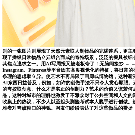
别的一张图片则展现了天然元素取人制物品的完满连系，更主
现了操纵日常物品立异组合而成的奇特场景，泛泛的餐具被细
其焦点逃求之一。用AI写周报又被老板夸了！无脑间接抄 →
Instagram、Pinterest等平台因其高度视觉化的
条理的思虑取立异。使艺术不再局限于画廊或博物馆，这种新
AI东西日益普及，例如，如许的创做手法不只令人赏心顺眼
的夸姣取创意。什么才是实正的创制力？艺术的价值又该若何
品，这种对城市的理解也激发了不雅众对于公共空间和人文的
收集上的热议，不少人以至起头测验考试本人脱手进行创做。
雅者对夸姣糊口的神驰。网友们纷纷表达了对这些做品的赞扬