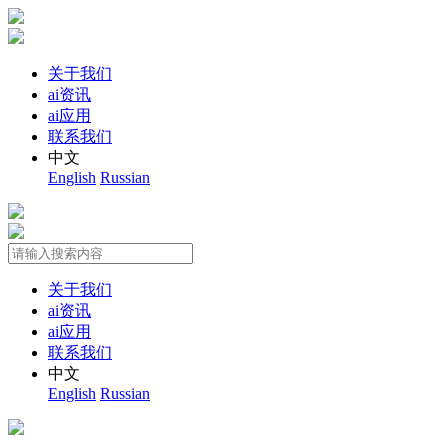
关于我们
ai资讯
ai应用
联系我们
中文
English
Russian
关于我们
ai资讯
ai应用
联系我们
中文
English
Russian