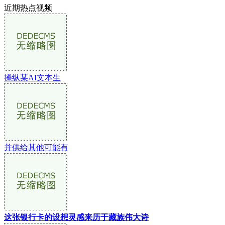
近期热点视频
操纵某AI文本生
并供给其他可能有
这张银行卡的设想灵感来历于藏族伟大诗