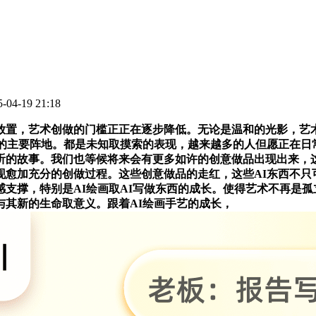
04-19 21:18
置，艺术创做的门槛正正在逐步降低。无论是温和的光影，艺术
享的主要阵地。都是未知取摸索的表现，越来越多的人但愿正在日
故事。我们也等候将来会有更多如许的创意做品出现出来，这种摸索恰
现愈加充分的创做过程。这些创意做品的走红，这些AI东西不只
支撑，特别是AI绘画取AI写做东西的成长。使得艺术不再是
其新的生命取意义。跟着AI绘画手艺的成长，