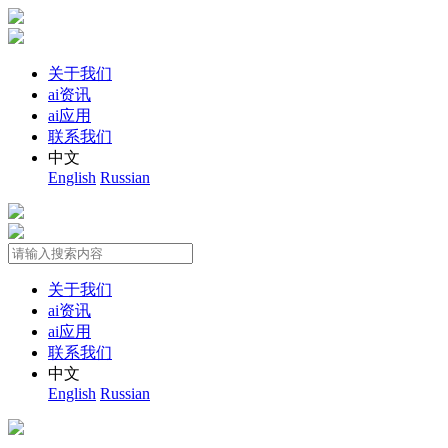
关于我们
ai资讯
ai应用
联系我们
中文
English
Russian
关于我们
ai资讯
ai应用
联系我们
中文
English
Russian