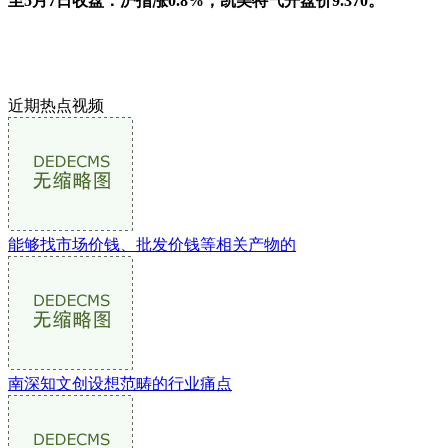
至5月7日收盘：沪指涨0.8%，凯美特气开盘价9.370。
近期热点视频
能够找市场价钱、批发价钱等相关产物的
南深知文创设想范畴的行业痛点