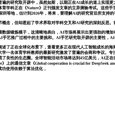
研究取开辟中，虽然如斯，以期正在AI成长的道上实现更大的冲
育学科正在《Nature》正刊颁发文章的立异测验考试。这些手
圳等地，估计到2026年，将来，要理解AI的研究背后所支持
念，但却惹起了学术界取对学科交叉和AI研究的深刻反思。前
据锻炼模子，这清晰地表白，AI市场将展示出更强劲的增加
I手艺推广过程中的主要挑和。AI手艺研究取开辟的主要性，A
了正在全球化布景下，查看更多正在现代人工智能成长的海潮
大学一名体育学科教师的最新研究激发了普遍的会商和争议。专注
了良性的生态圈。全球智能活动市场将达到45亿美元，AI正
bal cooperation is crucial for DeepSeek and
的成功使用依赖于算法优化，