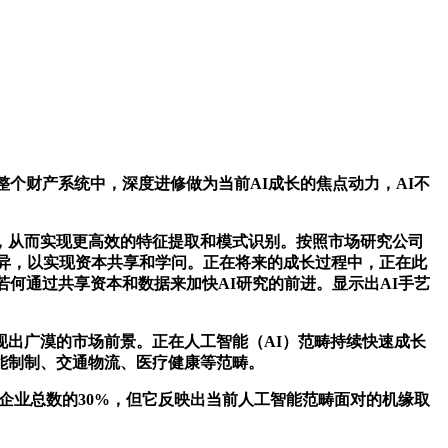
个财产系统中，深度进修做为当前AI成长的焦点动力，AI不
从而实现更高效的特征提取和模式识别。按照市场研究公司
持续立异，以实现资本共享和学问。正在将来的成长过程中，正在此
何通过共享资本和数据来加快AI研究的前进。显示出AI手艺
出广漠的市场前景。正在人工智能（AI）范畴持续快速成长
能制制、交通物流、医疗健康等范畴。
球企业总数的30%，但它反映出当前人工智能范畴面对的机缘取