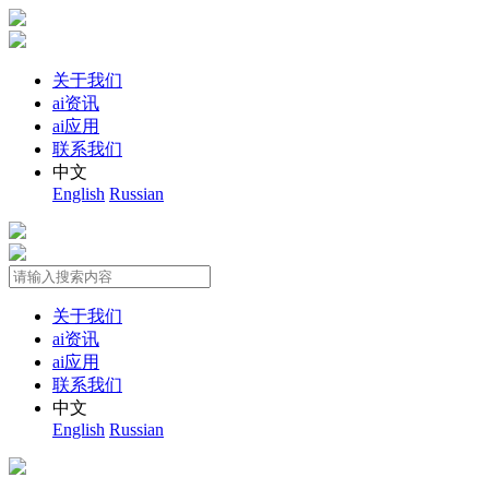
关于我们
ai资讯
ai应用
联系我们
中文
English
Russian
关于我们
ai资讯
ai应用
联系我们
中文
English
Russian