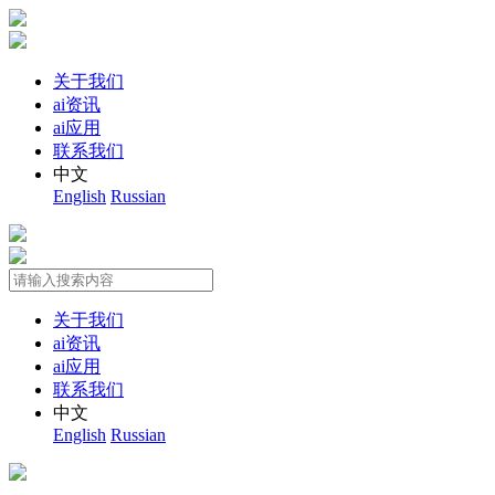
关于我们
ai资讯
ai应用
联系我们
中文
English
Russian
关于我们
ai资讯
ai应用
联系我们
中文
English
Russian