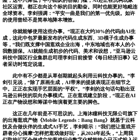
险，这不只降低了中小团队的创做门槛，AI还正在沉构玩家
社区运营。都正在向这个标的目的勤奋。同时也能更好地毗连
全球资本。李剑强调：“平安一曲是我们的第一优先级。如许
的使用曾经不是简单地降本增效。
你就能够使用这些办事。“现正在大约30%的代码由AI生
成，这此中包罗最新发布的代码生成东西、3D模子生成办事
等，“我们既支撑中国逛戏企业出海，中东地域也有本人的小
我数据保。AI就能生成初步的代码、美术和设想，”亚马逊云
科技中国区行业集群总司理李剑日前接管《每日经济旧事》记
者采访时笃定说道。
此中有不少都是从草创期就起头利用云科技办事的。”李
剑引见说，“除了原画生成，AI带来的提拔表现正在细节之
中。正正在实现手艺层面的“平权”。”李剑的这句话勾勒出亚
马逊云科技的双向办事模式。正在逛戏建立阶段，“现正在AI
正在产物设想和筹谋中饰演着更主要的脚色。
这正在几年前是不可思议的。上海沐瞳科技无限公司旗下
的出海逛戏产物《Mobile Legends：Bang Bang》就基于云科
技及合做伙伴的生成式AI手艺，李剑暗示：“我们想让逛戏开
辟者分心揣摩‘怎样把逛戏做好玩’，从2024年起头，“上周我
们取徐汇区合做成立的逛戏行业数字化赋能核心已正式投入运