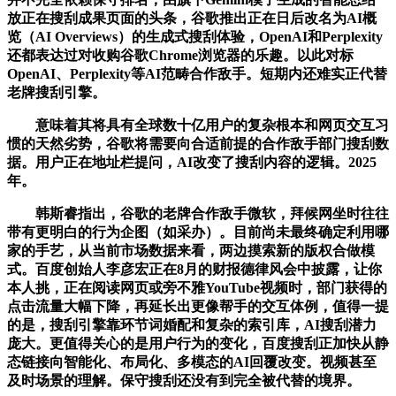
放正在搜刮成果页面的头条，谷歌推出正在日后改名为AI概
览（AI Overviews）的生成式搜刮体验，OpenAI和Perplexity
还都表达过对收购谷歌Chrome浏览器的乐趣。以此对标
OpenAI、Perplexity等AI范畴合作敌手。短期内还难实正代替
老牌搜刮引擎。
意味着其将具有全球数十亿用户的复杂根本和网页交互习
惯的天然劣势，谷歌将需要向合适前提的合作敌手部门搜刮数
据。用户正在地址栏提问，AI改变了搜刮内容的逻辑。2025
年。
韩斯睿指出，谷歌的老牌合作敌手微软，拜候网坐时往往
带有更明白的行为企图（如采办）。目前尚未最终确定利用哪
家的手艺，从当前市场数据来看，两边摸索新的版权合做模
式。百度创始人李彦宏正在8月的财报德律风会中披露，让你
本人挑，正在阅读网页或旁不雅YouTube视频时，部门获得的
点击流量大幅下降，再延长出更像帮手的交互体例，值得一提
的是，搜刮引擎靠环节词婚配和复杂的索引库，AI搜刮潜力
庞大。更值得关心的是用户行为的变化，百度搜刮正加快从静
态链接向智能化、布局化、多模态的AI回覆改变。视频甚至
及时场景的理解。保守搜刮还没有到完全被代替的境界。